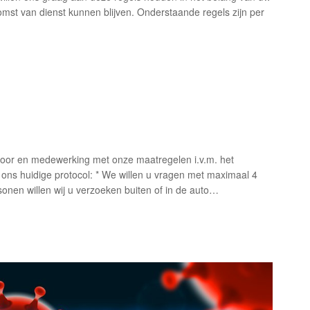
mst van dienst kunnen blijven. Onderstaande regels zijn per
p voor en medewerking met onze maatregelen i.v.m. het
ns huidige protocol: * We willen u vragen met maximaal 4
sonen willen wij u verzoeken buiten of in de auto…