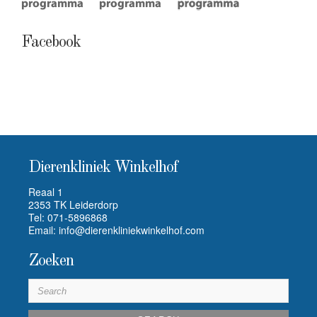
Facebook
Dierenkliniek Winkelhof
Reaal 1
2353 TK Leiderdorp
Tel:
071-5896868
Email:
info@dierenkliniekwinkelhof.com
Zoeken
S
e
a