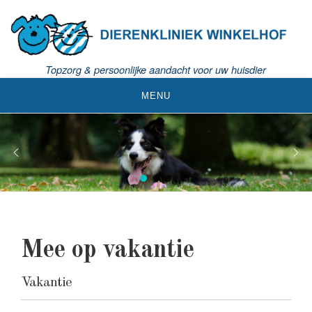
S
k
i
p
t
Topzorg & persoonlijke aandacht voor uw huisdier
o
MENU
c
o
n
t
e
n
t
Mee op vakantie
Vakantie