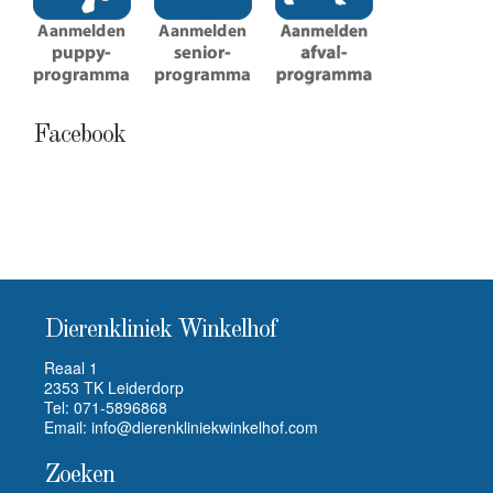
Facebook
Dierenkliniek Winkelhof
Reaal 1
2353 TK Leiderdorp
Tel:
071-5896868
Email:
info@dierenkliniekwinkelhof.com
Zoeken