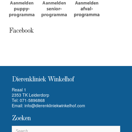
Facebook
Dierenkliniek Winkelhof
Reaal 1
2353 TK Leiderdorp
Tel:
071-5896868
Email:
info@dierenkliniekwinkelhof.com
Zoeken
S