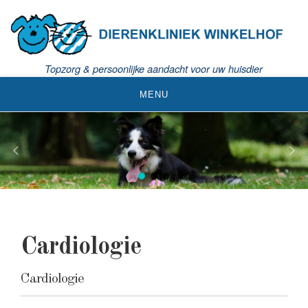
S
k
i
p
t
Topzorg & persoonlijke aandacht voor uw huisdier
o
MENU
c
o
n
t
e
n
t
Cardiologie
Cardiologie